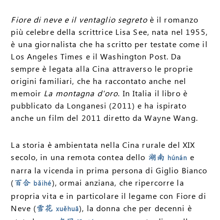
Fiore di neve e il ventaglio segreto
è il romanzo
più celebre della scrittrice Lisa See, nata nel 1955,
è una giornalista che ha scritto per testate come il
Los Angeles Times e il Washington Post. Da
sempre è legata alla Cina attraverso le proprie
origini familiari, che ha raccontato anche nel
memoir
La montagna d'oro
. In Italia il libro è
pubblicato da Longanesi (2011) e ha ispirato
anche un film del 2011 diretto da Wayne Wang.
La storia è ambientata nella Cina rurale del XIX
secolo, in una remota contea dello
e
湖南
húnán
narra la vicenda in prima persona di Giglio Bianco
(
), ormai anziana, che ripercorre la
百合
bǎihé
propria vita e in particolare il legame con Fiore di
Neve (
), la donna che per decenni è
雪花
xuěhuā