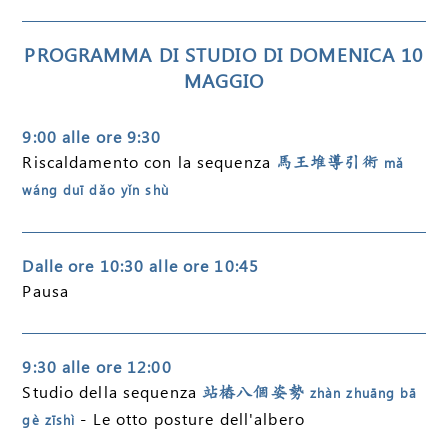
PROGRAMMA DI STUDIO DI DOMENICA 10
MAGGIO
9:00 alle ore 9:30
Riscaldamento con la sequenza
馬王堆導引術
mǎ
wáng duī dǎo yǐn shù
Dalle ore 10:30 alle ore 10:45
Pausa
9:30 alle ore 12:00
Studio della sequenza
站樁八個姿勢
zhàn zhuāng bā
- Le otto posture dell'albero
gè zīshì