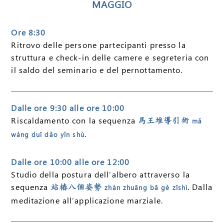
MAGGIO
Ore 8:30
Ritrovo delle persone partecipanti presso la
struttura e check-in delle camere e segreteria con
il saldo del seminario e del pernottamento.
Dalle ore 9:30 alle ore 10:00
Riscaldamento con la sequenza
馬王堆導引術
mǎ
.
wáng duī dǎo yǐn shù
Dalle ore 10:00 alle ore 12:00
Studio della postura dell’albero attraverso la
sequenza
. Dalla
站樁八個姿勢
zhàn zhuāng bā gè zīshì
meditazione all’applicazione marziale.