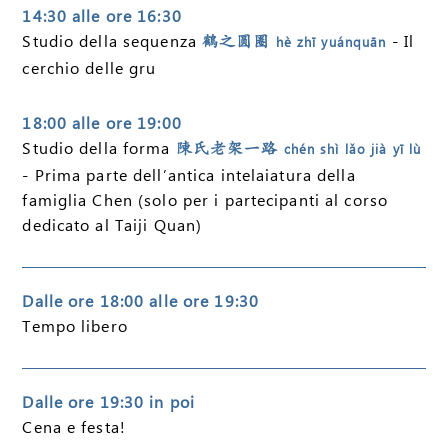
14:30 alle ore 16:30
Studio della sequenza
- Il
鶴之圆圈
hè zhī yuánquān
cerchio delle gru
18:00 alle ore 19:00
Studio della forma
陳氏老架一路
chén shì lǎo jià yī lù
- Prima parte dell’antica intelaiatura della
famiglia Chen (solo per i partecipanti al corso
dedicato al Taiji Quan)
Dalle ore 18:00 alle ore 19:30
Tempo libero
Dalle ore 19:30 in poi
Cena e festa!