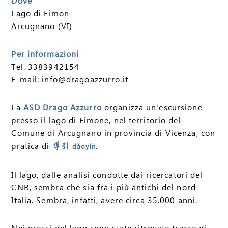
Dove
Lago di Fimon
Arcugnano (VI)
Per informazioni
Tel. 3383942154
E-mail: info@dragoazzurro.it
La
ASD Drago Azzurro
organizza un'escursione
presso il lago di Fimone, nel territorio del
Comune di Arcugnano in provincia di Vicenza, con
pratica di
.
導引
dǎoyǐn
Il lago, dalle analisi condotte dai ricercatori del
CNR, sembra che sia fra i più antichi del nord
Italia. Sembra, infatti, avere circa 35.000 anni.
Nei pressi del lago sono state ritrovate tracce di